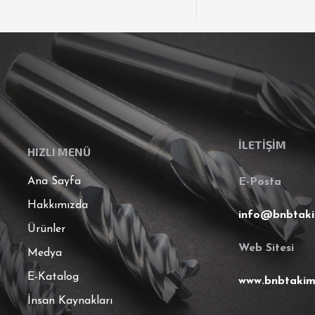
İLETİŞİM
HIZLI MENÜ
Ana Sayfa
E-Posta
Hakkımızda
info@bnbtak
Ürünler
Web Sitesi
Medya
E-Katalog
www.bnbtaki
İnsan Kaynakları