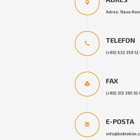
Adres: Neva Hom
TELEFON
(+90) 532 359 12
FAX
(+90) 312 395 10 
E-POSTA
info@bnbtakim.