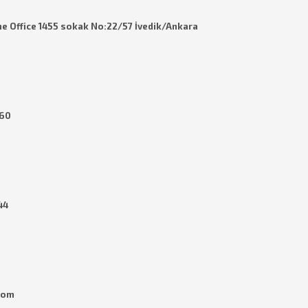
e Office 1455 sokak No:22/57 İvedik/Ankara
 60
44
com